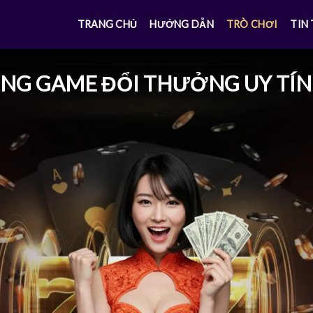
TRANG CHỦ
HƯỚNG DẪN
TRÒ CHƠI
TIN
CỔNG GAME ĐỔI THƯỞNG UY TÍN