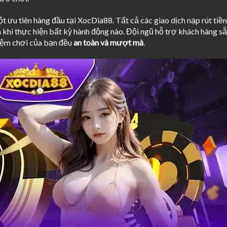
ột ưu tiên hàng đầu tại XocDia88. Tất cả các giao dịch nạp rút tiề
 khi thực hiện bất kỳ hành động nào. Đội ngũ hỗ trợ khách hàng s
iệm chơi của bạn đều
an toàn và mượt mà
.