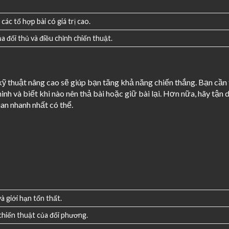
 các tổ hợp bài có giá trị cao.
a đối thủ và điều chỉnh chiến thuật.
 kỹ thuật nâng cao sẽ giúp bạn tăng khả năng chiến thắng. Bạn cần 
inh và biết khi nào nên thả bài hoặc giữ bài lại. Hơn nữa, hãy tận 
an nhanh nhất có thể.
à giới hạn tổn thất.
chiến thuật của đối phương.