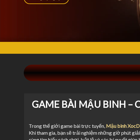
GAME BÀI MẬU BINH – 
Trong thế giới game bài trực tuyến,
Mậu binh
XocD
Khi tham gia, bạn sẽ trải nghiệm những giờ phút giả
cùng tìm hiểu cách chơi, luật lệ và các bí quyết giú