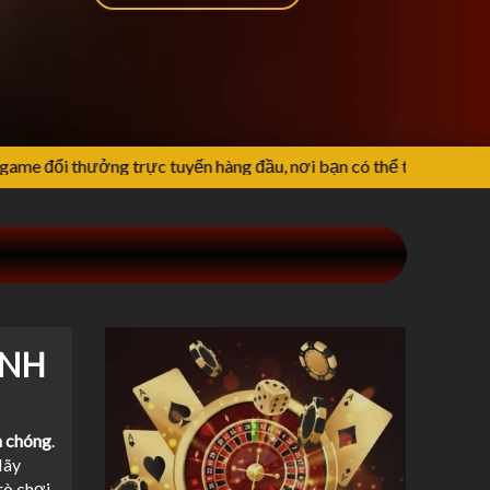
ởng trực tuyến hàng đầu, nơi bạn có thể thỏa sức đam mê với các 
ANH
h chóng
.
Hãy
rò chơi