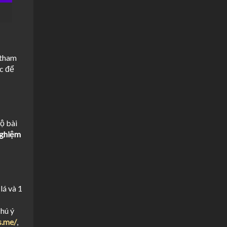
 tham
c để
ộ bài
nghiệm
lá và 1
chú ý
s.me/
,