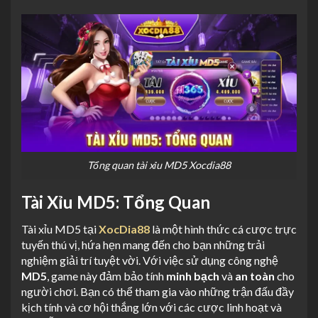
Tổng quan tài xỉu MD5 Xocdia88
Tài Xỉu MD5: Tổng Quan
Tài xỉu MD5 tại
XocDia88
là một hình thức cá cược trực
tuyến thú vị, hứa hẹn mang đến cho bạn những trải
nghiệm giải trí tuyệt vời. Với việc sử dụng công nghệ
MD5
, game này đảm bảo tính
minh bạch
và
an toàn
cho
người chơi. Bạn có thể tham gia vào những trận đấu đầy
kịch tính và cơ hội thắng lớn với các cược linh hoạt và