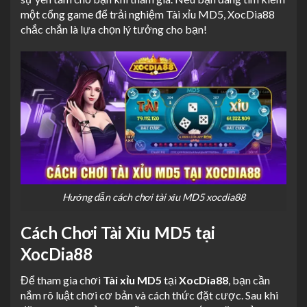
một cổng game để trải nghiệm Tài xỉu MD5, XocDia88
chắc chắn là lựa chọn lý tưởng cho bạn!
Hướng dẫn cách chơi tài xỉu MD5 xocdia88
Cách Chơi Tài Xỉu MD5 tại
XocDia88
Để tham gia chơi
Tài xỉu MD5
tại
XocDia88
, bạn cần
nắm rõ luật chơi cơ bản và cách thức đặt cược. Sau khi