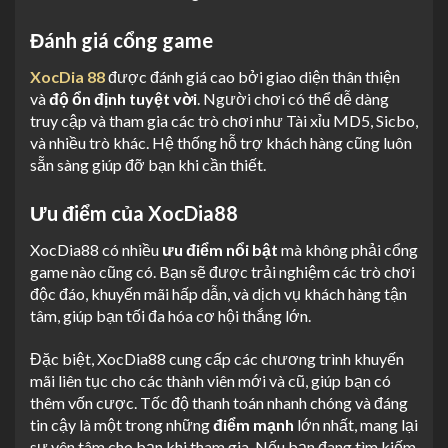
Đánh giá cổng game
XocDia 88
được đánh giá cao bởi giao diện thân thiện
và
độ ổn định tuyệt vời
. Người chơi có thể dễ dàng
truy cập và tham gia các trò chơi như Tài xỉu MD5, Sicbo,
và nhiều trò khác. Hệ thống hỗ trợ khách hàng cũng luôn
sẵn sàng giúp đỡ bạn khi cần thiết.
Ưu điểm của XocDia88
XocDia88 có nhiều
ưu điểm nổi bật
mà không phải cổng
game nào cũng có. Bạn sẽ được trải nghiệm các trò chơi
độc đáo, khuyến mãi hấp dẫn, và dịch vụ khách hàng tận
tâm, giúp bạn tối đa hóa cơ hội thắng lớn.
Đặc biệt, XocDia88 cung cấp các chương trình khuyến
mãi liên tục cho các thành viên mới và cũ, giúp bạn có
thêm vốn cược. Tốc độ thanh toán nhanh chóng và đáng
tin cậy là một trong những
điểm mạnh
lớn nhất, mang lại
sự yên tâm cho bạn khi tham gia. Nếu bạn đang tìm kiếm