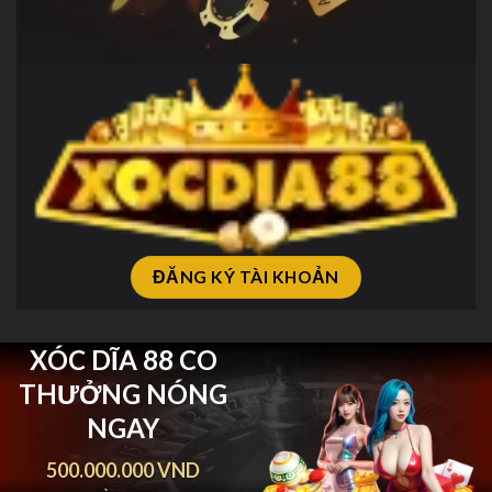
ĐĂNG KÝ TÀI KHOẢN
XÓC DĨA 88 CO
THƯỞNG NÓNG
NGAY
500.000.000 VND