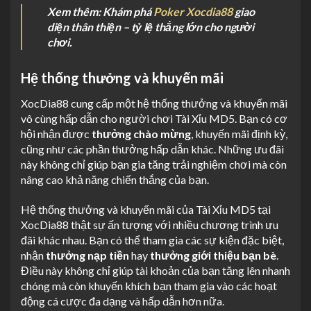
Xem thêm: Khám phá
Poker Xocdia88
giao
diện thân thiện – tỷ lệ thắng lớn cho người
chơi.
Hệ thống thưởng và khuyến mãi
XocDia88 cung cấp một hệ thống thưởng và khuyến mãi
vô cùng hấp dẫn cho người chơi Tài Xỉu MD5. Bạn có cơ
hội nhận được
thưởng chào mừng
, khuyến mãi định kỳ,
cũng như các phần thưởng hấp dẫn khác. Những ưu đãi
này không chỉ giúp bạn gia tăng trải nghiệm chơi mà còn
nâng cao khả năng chiến thắng của bạn.
Hệ thống thưởng và khuyến mãi của Tài Xỉu MD5 tại
XocDia88 thật sự ấn tượng với nhiều chương trình ưu
đãi khác nhau. Bạn có thể tham gia các sự kiện đặc biệt,
nhận
thưởng nạp tiền
hay
thưởng giới thiệu bạn bè
.
Điều này không chỉ giúp tài khoản của bạn tăng lên nhanh
chóng mà còn khuyến khích bạn tham gia vào các hoạt
động cá cược đa dạng và hấp dẫn hơn nữa.