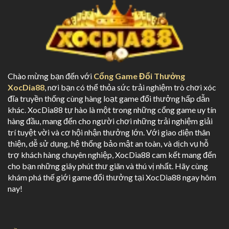
Chào mừng bạn đến với
Cổng Game Đổi Thưởng
XocDia88
, nơi bạn có thể thỏa sức trải nghiệm trò chơi xóc
đĩa truyền thống cùng hàng loạt game đổi thưởng hấp dẫn
khác. XocDia88 tự hào là một trong những cổng game uy tín
hàng đầu, mang đến cho người chơi những trải nghiệm giải
trí tuyệt vời và cơ hội nhận thưởng lớn. Với giao diện thân
thiện, dễ sử dụng, hệ thống bảo mật an toàn, và dịch vụ hỗ
trợ khách hàng chuyên nghiệp, XocDia88 cam kết mang đến
cho bạn những giây phút thư giãn và thú vị nhất. Hãy cùng
khám phá thế giới game đổi thưởng tại XocDia88 ngay hôm
nay!