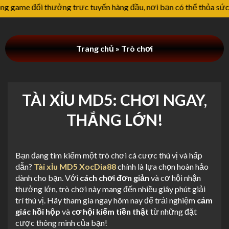
hưởng trực tuyến hàng đầu, nơi bạn có thể thỏa sức đam mê với cá
Trang chủ
»
Trò chơi
TÀI XỈU MD5: CHƠI NGAY,
THẮNG LỚN!
Bạn đang tìm kiếm một trò chơi cá cược thú vị và hấp
dẫn?
Tài xỉu MD5 XocDia88
chính là lựa chọn hoàn hảo
dành cho bạn. Với
cách chơi đơn giản
và cơ hội nhận
thưởng lớn, trò chơi này mang đến nhiều giây phút giải
trí thú vị. Hãy tham gia ngay hôm nay để trải nghiệm
cảm
giác hồi hộp
và
cơ hội kiếm tiền thật
từ những đặt
cược thông minh của bạn!