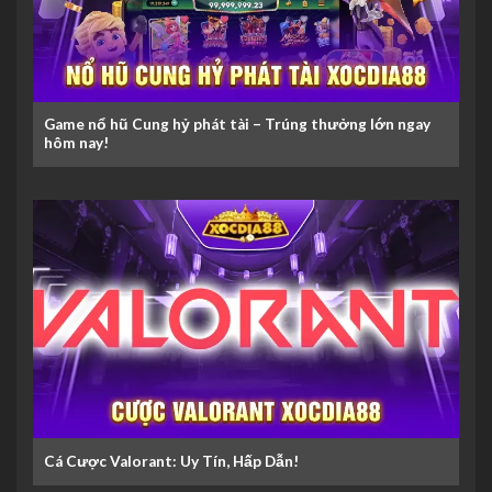
Game nổ hũ Cung hỷ phát tài – Trúng thưởng lớn ngay
hôm nay!
Cá Cược Valorant: Uy Tín, Hấp Dẫn!