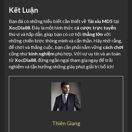
Kết Luận
Bạn đã có những hiểu biết cần thiết về
Tài xỉu MD5
tại
XocDia88
. Đây là một hình thức
cá cược trực tuyến
thú vị và hấp dẫn, giúp bạn có cơ hội
thắng lớn
với
những chiến lược thông minh và cẩn thận. Hãy nhớ rằng,
để chơi và thắng cuộc, bạn cần phải nắm vững
cách chơi
cũng như
kinh nghiệm
phù hợp. Với sự uy tín và an toàn
từ
XocDia88
, đừng ngần ngại tham gia ngay để trải
nghiệm và tận hưởng những giây phút giải trí bổ ích!
Thiên Giang