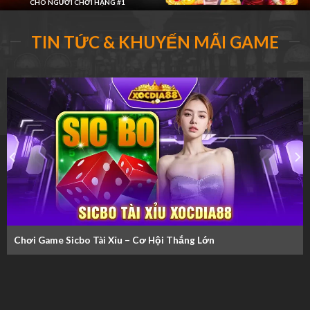
CHO NGƯỜI CHƠI HẠNG #1
TIN TỨC & KHUYẾN MÃI GAME
Chơi Game Sicbo Tài Xỉu – Cơ Hội Thắng Lớn