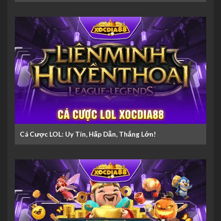
Cá Cược LOL: Uy Tín, Hấp Dẫn, Thắng Lớn!