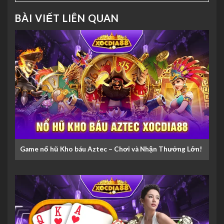
BÀI VIẾT LIÊN QUAN
Game nổ hũ Kho báu Aztec – Chơi và Nhận Thưởng Lớn!